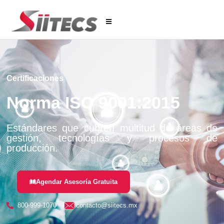
Certificaciones
Norma ISO 9001:2015
Estándares que cubren multitud de áreas de
gestión, tecnologías y procesos de
producción.
Agendar Asesoría Gratuita
800-999-1070
contacto@siitecs.mx