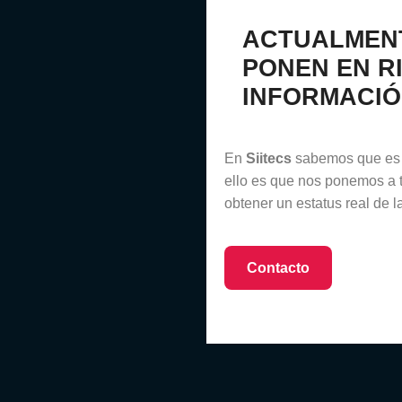
ACTUALMENT
PONEN EN R
INFORMACIÓ
En
Siitecs
sabemos que es n
ello es que nos ponemos a t
obtener un estatus real de 
Contacto