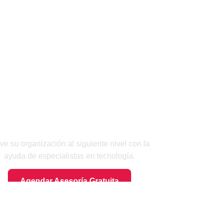
Asesoría Gratuita
ve su organización al siguiente nivel con la
ayuda de especialistas en tecnología.
Agendar Asesoría Gratuita
BUZON DE QUEJAS Y SUGERENCIAS