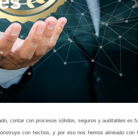
es
do, contar con procesos sólidos, seguros y auditables es f
onstruye con hechos, y por eso nos hemos alineado con l